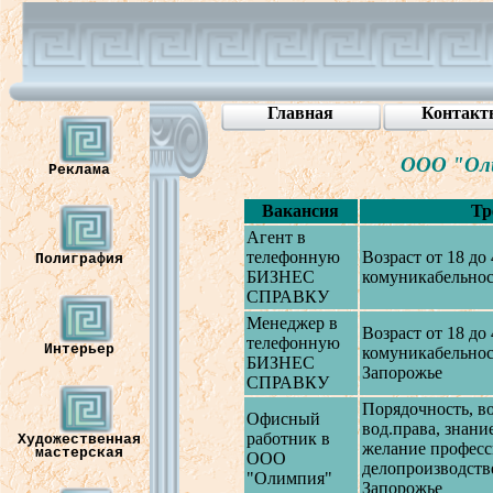
Главная
Контакт
ООО "Ол
Реклама
Вакансия
Тр
Агент
в
телефонную
В
озраст
от
18
до
Полиграфия
БИЗНЕС
комуникабельнос
СПРА
В
КУ
Менеджер
в
В
озраст
от
18
до
телефонную
Интерьер
комуникабельнос
БИЗНЕС
Запорожье
СПРА
В
КУ
Порядочность
, в
Офисный
вод.права,
знани
работник
в
Художественная
желание
професс
мастерская
ООО
делопроиз
в
одст
в
"
Олимпия
"
Запорожье