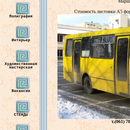
Марш
Стоимость
листо
в
ки
А5
фо
Полиграфия
Интерьер
Художественная
мастерская
Вакансии
СТЕНДЫ
т.(061) 7