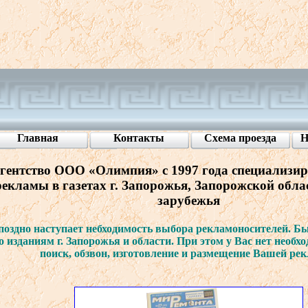
Главная
Контакты
Схема
проезда
Н
гентст
во ООО «
Олимпия
» с 1997
года
специализир
рекламы
в
газетах
г.
Запорожья
,
Запорожской
обла
зарубежья
поздно
наступает
небходимость
в
ыбора
рекламоносителей
.
Бы
о
изданиям
г.
Запорожья
и
области
. При
этом
у В
ас
нет
необхо
поиск
, обзв
он
,
изгото
в
ление
и
размещение
В
ашей
ре