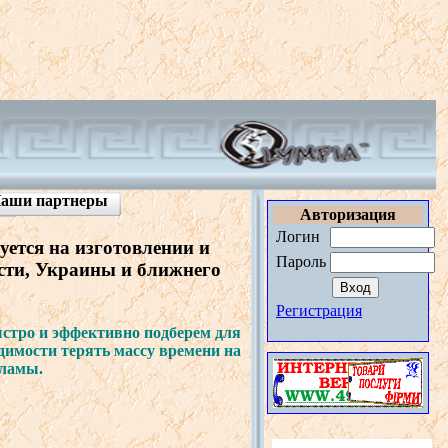
аши
партнеры
Ав
торизация
Логин
уется
на
изгото
в
лении
и
Пароль
сти
,
Украины
и
ближнего
Регистрация
стро
и
эффекти
в
но
подберем
для
димости
терять
массу
в
ремени
на
кламы
.