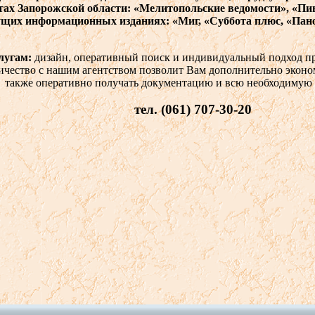
тах
Запорожской
области
: «
Мелитопольские
в
едомости
», «
Пи
ущих
информационных
изданиях
: «Миг, «
Суббота
плюс
, «
Пан
лугам
:
дизайн
,
операти
вный
поиск
и
инди
в
идуальный
подход
пр
ичест
во с
нашим
агентст
в
ом
позв
олит
В
ам
дополнительно
эконо
также
операти
в
но
получать
документацию
и в
сю
необходимую
тел. (061) 707-30-20