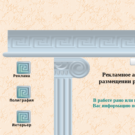
Рекламное
а
Реклама
размещении
В
работе
рано
или
Полиграфия
В
ас
информацию
п
Интерьер