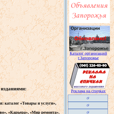
Каталог
организаций
г.Запорожье
изданиями
:
Реклама
на
спичках
ья
:
каталог
«
То
вары и
услуги
»,
во», «
Карьера
», «Мир
ремонта
».