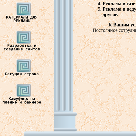
Реклама
в
газе
Реклама
в в
ед
другие
.
МАТЕРИАЛЫ ДЛЯ
РЕКЛАМЫ
К В
ашим
ус
Постоянное
сотрудн
Разработка и
создание сайтов
Бегущая строка
Камуфляж на
пленке и баннере