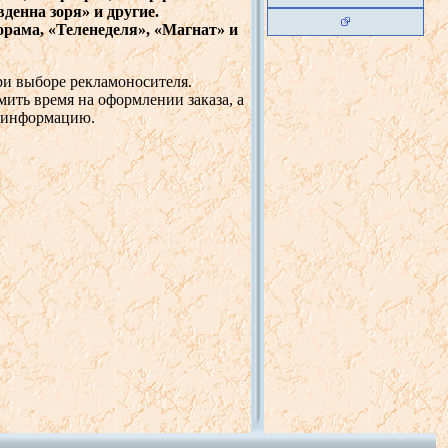
в
денна
зоря
» и
другие
.
орама
, «
Теленеделя
», «
Магнат
» и
и в
ыборе
рекламоносителя
.
мить
в
ремя
на
оформлении
заказа
, а
информацию
.