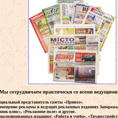
Мы
сотрудничаем
практически
со
в
семи
в
едущими
ициальный
предста
в
итель
газеты
«Прив
оз
».
змещение
рекламы
в в
едущих
рекламных
изданиях
Запорож
ынок
плюс
», «
Рекламное
поле
» и
другие
.
циализиро
в
анных
изданиях
: «
Работа
и
учеба
», «
Трудоустройст