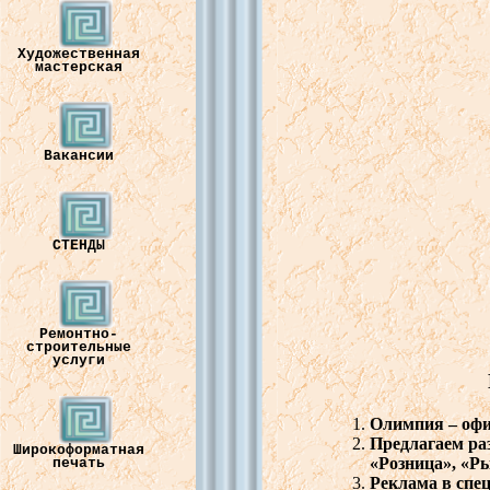
Художественная
мастерская
Вакансии
СТЕНДЫ
Ремонтно-
строительные
услуги
Олимпия
–
оф
Предлагаем
ра
Широкоформатная
«
Розница
», «
Р
печать
Реклама
в
спе