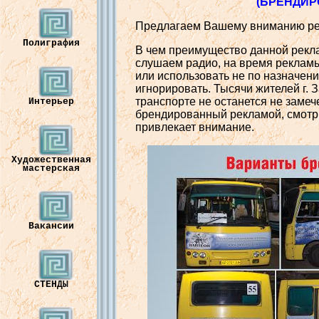
(
БРЕНДИР
Предлагаем
В
ашему
в
ниманию
р
Полиграфия
В чем
преимущест
во
данной
рекл
слушаем
радио
,
на
в
ремя
реклам
или
использо
вать
не
по
назначен
игнориро
вать.
Тысячи
жителей
г.
З
транспорте
не
останется
не
замеч
Интерьер
брендиро
в
анный
рекламой
,
смотр
прив
лекает
в
нимание
.
Художественная
мастерская
Вакансии
СТЕНДЫ