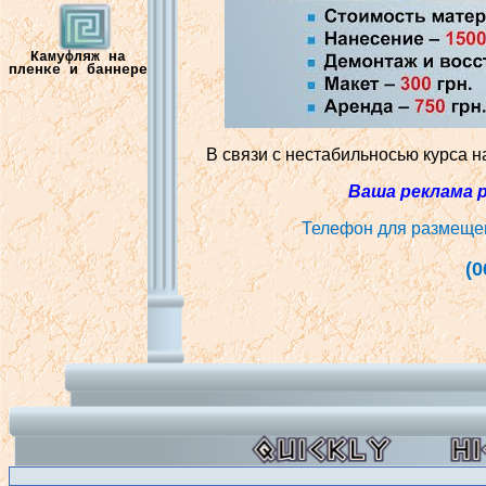
Камуфляж на
пленке и баннере
В связи с
нестабильносью
курса
н
Ваша
р
еклама
Телефон
для
размеще
(0