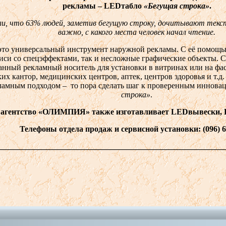
рекламы –
LED
табло
«Бегущая строка»
.
ли, что 63% людей, заметив бегущую строку, дочитывают текст
важно, с какого места человек начал чтение.
это универсальный инструмент наружной рекламы. С её помощь
си со спецэффектами, так и несложные графические объекты. С
анный рекламный носитель для установки в витринах или на фа
их кантор, медицинских центров, аптек, центров здоровья и т.д.
ламным подходом – то пора сделать шаг к проверенным иннова
строка»
.
тство «ОЛИМПИЯ» также изготавливает
LED
вывески,
Телефоны отдела продаж и сервисной установки: (096) 6
________________________________________________________