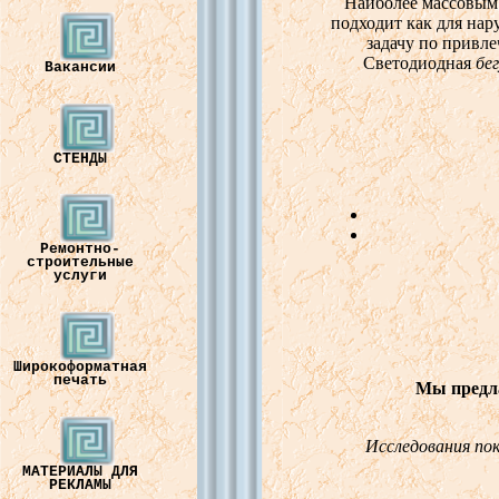
Наиболее массовым
подходит как для нар
задачу по привл
Светодиодная
бе
Вакансии
СТЕНДЫ
Ремонтно-
строительные
услуги
Широкоформатная
печать
Мы предлагаем В
Исследования пок
МАТЕРИАЛЫ ДЛЯ
РЕКЛАМЫ