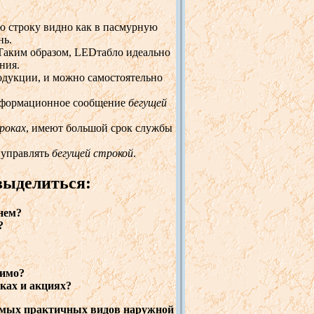
ю строку видно как в пасмурную
нь.
 Таким образом, LEDтабло идеально
ния.
одукции, и можно самостоятельно
информационное сообщение
бегущей
роках
, имеют большой срок службы
 управлять
бегущей строкой
.
выделиться:
нем?
?
мимо?
ках и акциях?
мых практичных видов наружной