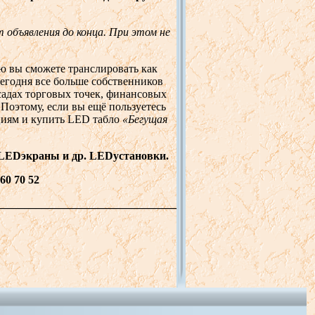
 объявления до конца. При этом не
ю вы сможете транслировать как
егодня все больше собственников
садах торговых точек, финансовых
 Поэтому, если вы ещё пользуетесь
циям и купить LED табло
«Бегущая
LED
экраны и др.
LED
установки.
60 70 52
________________________________