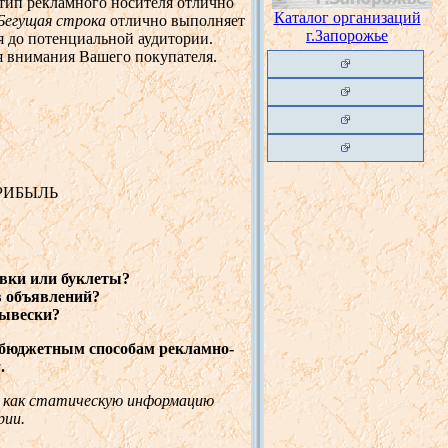
 тип рекламного носителя отлично
Каталог организаций
Бегущая строка
отлично выполняет
г.Запорожье
я до потенциальной аудитории.
я внимания Вашего покупателя.
ПРИБЫЛЬ
овки или буклеты?
в объявлений?
вывески?
юджетным способам рекламно-
м
.
а как статическую информацию
рии.