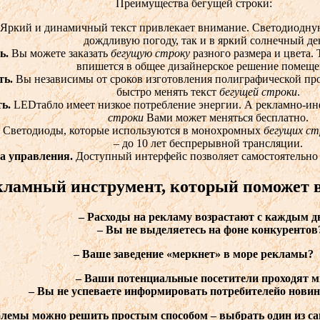
Преимущества бегущей строки:
Яркий и динамичный текст привлекает внимание. Светодиодну
дождливую погоду, так и в яркий солнечный де
ь.
Вы можете заказать
бегущую строку
разного размера и цвета.
впишется в общее дизайнерское решение помеще
ть.
Вы независимы от сроков изготовления полиграфической пр
быстро менять текст
бегущей строки
.
ть.
LEDтабло имеет низкое потребление энергии. А рекламно-
строки
Вами может меняться бесплатно.
.
Светодиоды, которые используются в монохромных
бегущих ст
– до 10 лет беспрерывной трансляции.
а управления.
Доступный интерфейс позволяет самостоятельно
кламный инструмент, который поможет 
–
Расходы на рекламу возрастают с каждым д
–
Вы не выделяетесь на фоне конкурентов
– Ваше заведение «меркнет» в море рекламы?
– Ваши потенциальные посетители проходят 
–
Вы не успеваете информировать потребителей
о новин
можно решить простым способом – выбрать один из са