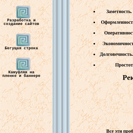
Заметность.
Разработка и
Оформленност
создание сайтов
Оперативнос
Экономичнос
Бегущая строка
Долговечность
Простот
Камуфляж на
Ре
пленке и баннере
Все эти проблемы 