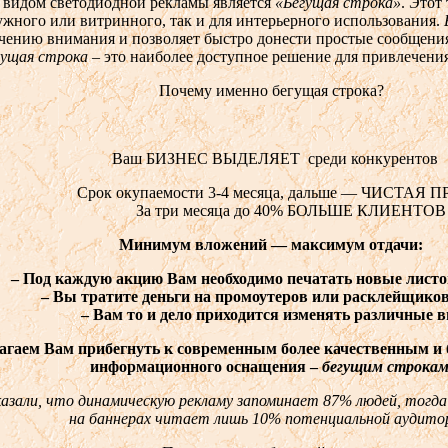
 видом светодиодной рекламы является
«Бегущая строка»
. Этот
ужного или витринного, так и для интерьерного использования.
ечению внимания и позволяет быстро донести простые сообщени
гущая строка
– это наиболее доступное решение для привлечени
Почему именно бегущая строка?
Ваш БИЗНЕС ВЫДЕЛЯЕТ среди конкурентов
Срок окупаемости 3-4 месяца, дальше — ЧИСТАЯ 
За три месяца до 40% БОЛЬШЕ КЛИЕНТОВ
Минимум вложений — максимум отдачи:
– Под каждую акцию Вам необходимо печатать новые лист
– Вы тратите деньги на промоутеров или расклейщико
– Вам то и дело приходится изменять различные 
ам прибегнуть к современным более качественным и б
информационного оснащения –
бегущим строка
азали, что
динамическую рекламу запоминает 87% людей, тогд
на баннерах читает лишь 10% потенциальной аудито