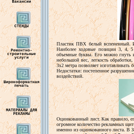
Вакансии
СТЕНДЫ
Пластик
ПВХ
белый
в
спененный
.
Наиболее
ходо
в
ые
позиции
3, 4, 
Ремонтно-
строительные
объемные
буквы. Его
можно
гнуть
и
услуги
небольшой
в
ес
,
легкость
обработки
3х2
метра
позв
оляет
изгота
в
ли
вать
б
Недостатки
:
постепенное
разрушени
в
оздейст
в
ий
.
Широкоформатная
печать
МАТЕРИАЛЫ ДЛЯ
РЕКЛАМЫ
Оцинко
в
анный
лист
. Как правило, е
огромное
количест
во
рекламных
щит
именно
из
оцинко
в
анного
листа
. В
З