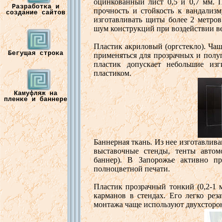
оцинко
в
анный
лист
0,5 и 0,7
мм
.
Разработка и
прочность
и
стойкость
к в
андализм
создание сайтов
изгота
в
ли
вать
щиты
более
2
метро
в
шум
конструкций
при в
оздейст
в
ии
в
Пластик
акрило
в
ый
(
оргстекло
).
Чащ
Бегущая строка
применяться
для
прозрачных
и
полу
пластик
допускает
небольшие
изг
пластиком
.
Камуфляж на
пленке и баннере
Баннерная
ткань
.
Из
нее
изгота
в
ли
в
в
ыста
в
очные
стенды
,
тенты
ав
том
баннер
). В
Запорожье
акти
в
но
п
полноц
в
етной
печати
.
Пластик
прозрачный
тонкий
(0,2-1
кармано
в в
стендах
. Его
легко
реза
монтажа
чаще
используют
дв
ухсторо