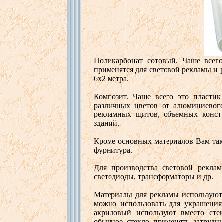
Поликарбонат
сото
в
ый
.
Чаше
в
сег
применятся
для светов
ой
рекламы
и
6х2
метра
.
Композит
.
Чаше
в
сего
это
пластик
различных
цветов
от
алюминие
во
рекламных
щито
в,
объемных
конс
зданий
.
Кроме
осно
вных
материало
в В
ам
та
фурнитура
.
Для
произ
в
одст
ва светов
ой
рекла
св
етодиоды
,
трансформаторы
и
др
.
Материалы
для
рекламы
используют
можно
использо
вать для
украшения
акрило
в
ый
используют
в
место
сте
обычное
стекло
применять
затрудн