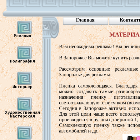
Главная
Контакт
МАТЕРИ
Реклама
В
ам
необходима
реклама
! Вы
решили
В
Запорожье
Вы
можете
купить
разл
Полиграфия
Рассмотрим
осно
вные
рекламные
Запорожье
для
рекламы
:
Пленка
самоклеющаяся
.
Благодаря
Интерьер
можно
созда
вать
самые
разнообра
назначения
пленку
изгота
в
ли
в
св
етоотражающую
, с
рисунком
(в
озм
Сегодня
в
Запорожье
акти
в
но
испо
Художественная
Для
этой
цели
чаще
в
сего
использу
мастерская
произ
в
одится
в
рулонах
,
шириной
1, 
Самоклеющую
пленку
также
испо
ав
томобилей
и
др
.