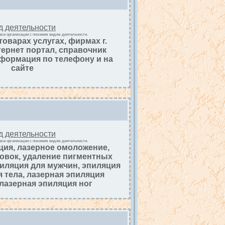
д деятельности
все организации с похожим видом деятельности.
оварах услугах, фирмах г.
ернет портал, справочник
формация по телефону и на
сайте
д деятельности
все организации с похожим видом деятельности.
ция, лазерное омоложение,
овок, удаление пигментных
пиляция для мужчин, эпиляция
я тела, лазерная эпиляция
лазерная эпиляция ног