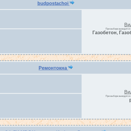
budpostachoi
Ви
При выборе выводятся 
Газобетон, Газо
Ремонтокна
Ви
При выборе выводятся 