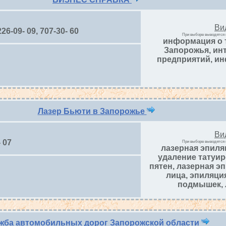
Ви
226-09- 09, 707-30- 60
При выборе выводятся 
информация о т
Запорожья, инт
предприятий, ин
Лазер Бьюти в Запорожье
Ви
- 07
При выборе выводятся 
лазерная эпиля
удаление татуир
пятен, лазерная э
лица, эпиляци
подмышек, 
жба автомобильных дорог Запорожской области