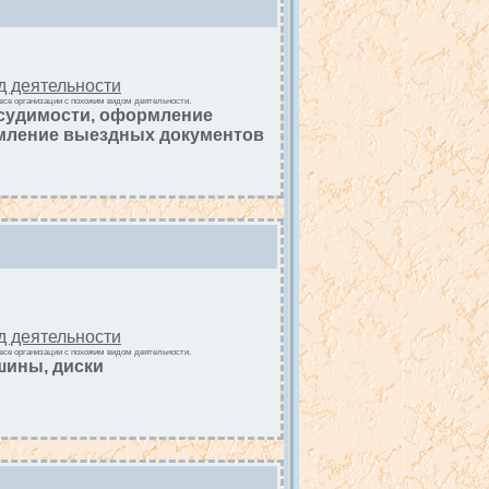
д деятельности
все организации с похожим видом деятельности.
есудимости, оформление
мление выездных документов
д деятельности
все организации с похожим видом деятельности.
шины, диски