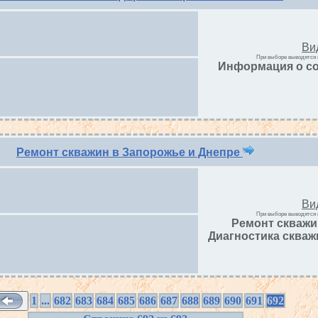
Ви
При выборе выводятся 
Информация о со
Ремонт скважин в Запорожье и Днепре
Ви
При выборе выводятся 
Ремонт скважи
Диагностика скваж
1
...
682
683
684
685
686
687
688
689
690
691
692