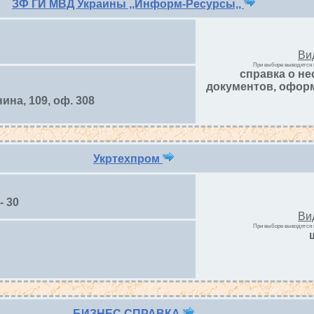
ЗФ ГИ МВД Украины ,,Информ-Ресурсы,,
Ви
При выборе выводятся 
справка о н
документов, офор
нина, 109, оф. 308
Укртехпром
- 30
Ви
При выборе выводятся 
БИЗНЕС СПРАВКА