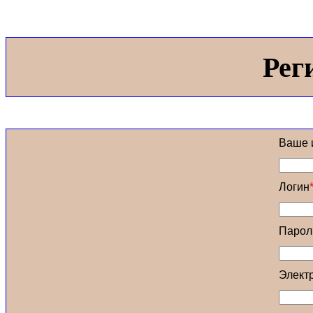
Рег
Ваше 
Логин
Парол
Элект